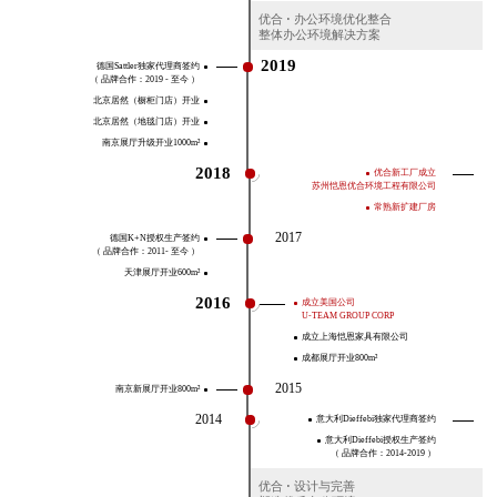
优合
·
办公环境优化整合
整体办公环境解决方案
2019
德国Sattler独家代理商签约
（ 品牌合作：2019 - 至今 ）
北京居然（橱柜门店）开业
北京居然（地毯门店）开业
南京展厅升级开业1000m²
2018
优合新工厂成立
苏州恺恩优合环境工程有限公司
常熟新扩建厂房
2017
德国K+N授权生产签约
（ 品牌合作：2011- 至今 ）
天津展厅开业600m²
2016
成立美国公司
U-TEAM GROUP CORP
成立上海恺恩家具有限公司
成都展厅开业800m²
2015
南京新展厅开业800m²
2014
意大利Dieffebi独家代理商签约
意大利Dieffebi授权生产签约
（ 品牌合作：2014-2019 ）
优合
·
设计与完善